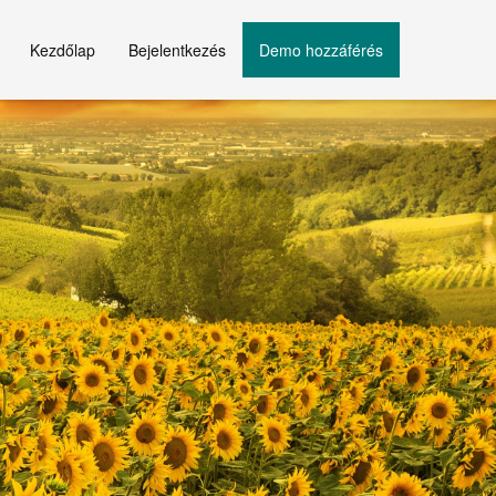
Kezdőlap
Bejelentkezés
Demo hozzáférés