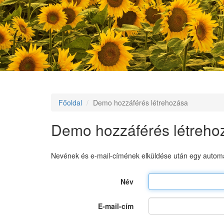
Főoldal
Demo hozzáférés létrehozása
Demo hozzáférés létreho
Nevének és e-mail-címének elküldése után egy automa
Név
E-mail-cím